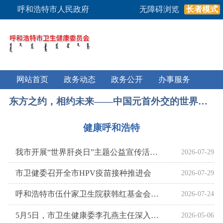
呼和浩特市人民政府
无障碍浏览
长者模式
网站首页
政务动态
政务公开
办事服务
东方之约，相约未来——中国元首外交的世界情怀与大国气派
健康呼和浩特
我市开展“世界肝炎日”主题公益宣传活动筑牢全民肝病防治康管防线
2026-07-29
市卫健委召开全市HPV疫苗接种推进会
2026-07-29
呼和浩特市伍什家卫生院获韩红基金会捐赠
2026-07-24
5月5日，市卫生健康委李孔燕主任深入新城区基层医疗机构，实地调研家庭医生签约个性化服务、慢病健康管理、严重精神障碍社区关爱帮扶等重点工作，听取一线意见建议，共谋基层卫生服务提质举措
2026-05-06