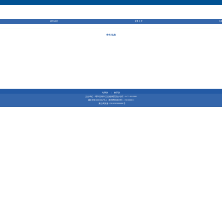
政务动态
政务公开
办
考务信息
电脑版
|
触屏版
主办单位：呼和浩特市卫生健康委员会 电话：0471-4612881
蒙ICP备16003084号-4
政府网站标识码：1501000011
蒙公网安备 15010302000489 号