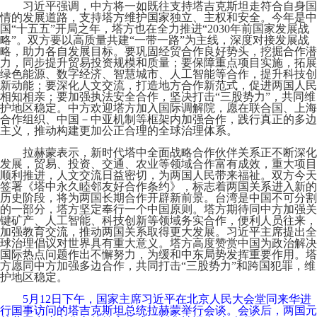
习近平强调，中方将一如既往支持塔吉克斯坦走符合自身国
情的发展道路，支持塔方维护国家独立、主权和安全。今年是中
国“十五五”开局之年，塔方也在全力推进“2030年前国家发展战
略”。双方要以高质量共建“一带一路”为主线，深度对接发展战
略，助力各自发展目标。要巩固经贸合作良好势头，挖掘合作潜
力，同步提升贸易投资规模和质量；要保障重点项目实施，拓展
绿色能源、数字经济、智慧城市、人工智能等合作，提升科技创
新动能；要深化人文交流，打造地方合作新范式，促进两国人民
相知相亲；要加强执法安全合作，坚决打击“三股势力”，共同维
护地区稳定。中方欢迎塔方加入国际调解院，愿在联合国、上海
合作组织、中国－中亚机制等框架内加强合作，践行真正的多边
主义，推动构建更加公正合理的全球治理体系。
拉赫蒙表示，新时代塔中全面战略合作伙伴关系正不断深化
发展，贸易、投资、交通、农业等领域合作富有成效，重大项目
顺利推进，人文交流日益密切，为两国人民带来福祉。双方今天
签署《塔中永久睦邻友好合作条约》，标志着两国关系进入新的
历史阶段，将为两国长期合作开辟新前景。台湾是中国不可分割
的一部分，塔方坚定奉行一个中国原则。塔方期待同中方加强关
键矿产、人工智能、科技创新等领域务实合作，便利人员往来，
加强教育交流，推动两国关系取得更大发展。习近平主席提出全
球治理倡议对世界具有重大意义。塔方高度赞赏中国为政治解决
国际热点问题作出不懈努力，为缓和中东局势发挥重要作用。塔
方愿同中方加强多边合作，共同打击“三股势力”和跨国犯罪，维
护地区稳定。
5月12日下午，国家主席习近平在北京人民大会堂同来华进
行国事访问的塔吉克斯坦总统拉赫蒙举行会谈。会谈后，两国元