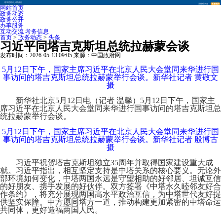
呼和浩特市人民政府
无障碍浏览
长者模式
网站首页
政务动态
政务公开
办事服务
互动交流
考务信息
首页
>
政务动态
>
头条
习近平同塔吉克斯坦总统拉赫蒙会谈
发布时间：2026-05-13 09:05 来源：中国政府网
5月12日下午，国家主席习近平在北京人民大会堂同来华进行国
事访问的塔吉克斯坦总统拉赫蒙举行会谈。新华社记者 黄敬文
摄
新华社北京5月12日电（记者 温馨）5月12日下午，国家主
席习近平在北京人民大会堂同来华进行国事访问的塔吉克斯坦总
统拉赫蒙举行会谈。
5月12日下午，国家主席习近平在北京人民大会堂同来华进行国
事访问的塔吉克斯坦总统拉赫蒙举行会谈。新华社记者 殷博古
摄
习近平祝贺塔吉克斯坦独立35周年并取得国家建设重大成
就。习近平指出，相互坚定支持是中塔关系的核心要义。无论外
部环境如何变化，中塔两国永远是守望相助的好邻居、坦诚互信
的好朋友、携手发展的好伙伴。双方签署《中塔永久睦邻友好合
作条约》，将充分展现两国高水平政治互信，为中塔世代友好提
供坚实保障。中方愿同塔方一道，推动构建更加紧密的中塔命运
共同体，更好造福两国人民。